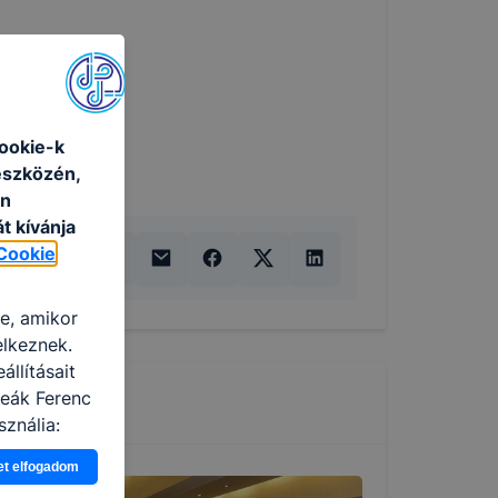
ookie-k
eszközén,
an
t kívánja
Cookie
re, amikor
elkeznek.
llításait
Deák Ferenc
ználja:
pot -annak
et elfogadom
eginkább,