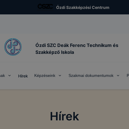
Ózdi Szakképzési Centrum
Ózdi SZC Deák Ferenc Technikum és
Szakképző Iskola
nak
Képzéseink
Szakmai dokumentumok
P
Hírek
Hírek