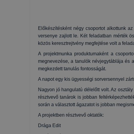
Előkészítésként négy csoportot alkottunk a
versenye zajlott le. Két feladatban mérték 
közös keresztrejtvény megfejtése volt a felad
A projektmunka produktumaként a csoportot 
megnevezése, a tanulók névjegytáblája és a 
megkezdett tanulás fontosságát.
A napot egy kis ügyességi sorversennyel zár
Nagyon jó hangulatú délelőtt volt. Az osztá
résztvevő tanárok is jobban feltérképezhett
során a választott ágazatot is jobban megism
A projektben résztvevő oktatók:
Drága Edit