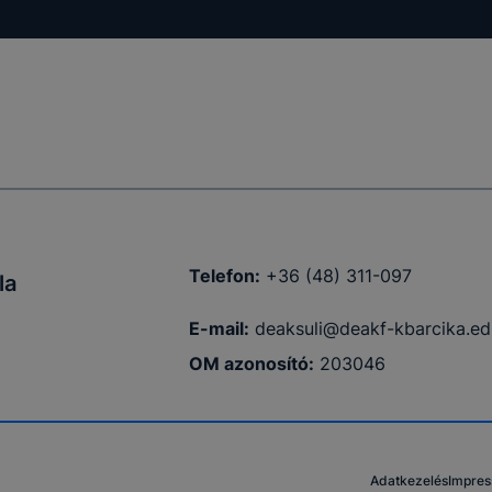
Telefon:
+36 (48) 311-097
la
E-mail:
deaksuli@deakf-kbarcika.ed
OM azonosító:
203046
Adatkezelés
Impre