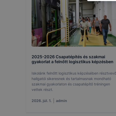
így megtudh
ismét meglá
tudja kika
beállításán
automatikus
Felhívjuk f
folyamatai
megakadályo
lesznek kép
2025-2026 Csapatépítés és szakmai
tervezettől
gyakorlat a felnőtt logisztikus képzésben
Iskolánk felnőtt logisztikus képzésében résztvev
hallgatói sikeresnek és tartalmasnak mondható
szakmai gyakorlaton és csapatépítő tréningen
vettek részt.
2026. júl. 1.
admin