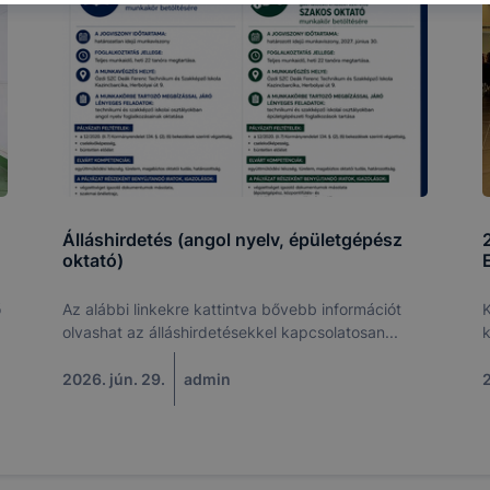
atjuk, hogyan biztosítsunk Önnek még jobb felhasználói é
togatja oldalunkat, honlap fejlesztése. Hogyan ellenőrizhe
pcsolni a cookie-kat? Minden modern böngésző engedélyezi
ak a változtatását. A legtöbb böngésző alapértelmezettkén
an elfogadja a cookie-kat, de ezek általában megváltozta
igyelmét, hogy mivel a cookie-k célja honlapunk használha
nak megkönnyítése vagy lehetővé tétele, a cookie-k alkal
zása vagy törlése által előfordulhat, hogy felhasználóink
esek honlapunk funkcióinak teljes körű használatára, vagy
Álláshirdetés (angol nyelv, épületgépész
 eltérően fog működni böngészőjében.
oktató)
ő
Az alábbi linkekre kattintva bővebb információt
K
olvashat az álláshirdetésekkel kapcsolatosan...
k
2026. jún. 29.
admin
2