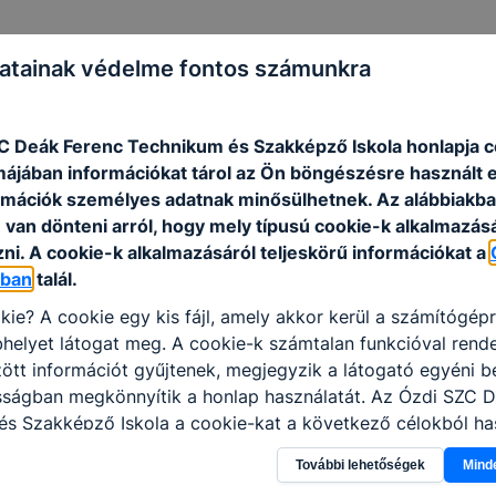
atainak védelme fontos számunkra
C Deák Ferenc Technikum és Szakképző Iskola honlapja c
rmájában információkat tárol az Ön böngészésre használt 
rmációk személyes adatnak minősülhetnek. Az alábbiakb
van dönteni arról, hogy mely típusú cookie-k alkalmazásá
ni. A cookie-k alkalmazásáról teljeskörű információkat a
óban
talál.
kie? A cookie egy kis fájl, amely akkor kerül a számítógép
helyet látogat meg. A cookie-k számtalan funkcióval rend
tt információt gyűjtenek, megjegyzik a látogató egyéni beá
osságban megkönnyítik a honlap használatát. Az Ózdi SZC 
s Szakképző Iskola a cookie-kat a következő célokból has
gyűjtése azzal kapcsolatban, hogyan használja Ön a honla
További lehetőségek
Mind
l, hogy a honlap melyik részeit látogatja, vagy használja l