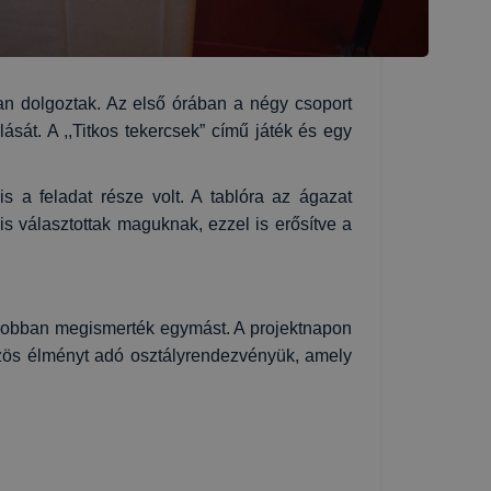
an dolgoztak. Az első órában a négy csoport
sát. A ,,Titkos tekercsek” című játék és egy
s a feladat része volt. A tablóra az ágazat
s választottak maguknak, ezzel is erősítve a
g jobban megismerték egymást. A projektnapon
közös élményt adó osztályrendezvényük, amely