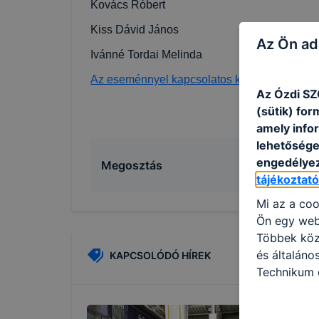
Kovács Róbert
Kiss Dávid János
Az Ön ad
Ivánné Tordai Melinda
Az eseménnyel kapcsolatos képek
Az Ózdi SZ
(sütik) fo
amely info
lehetősége 
engedélyez
Megosztás
tájékoztat
Mi az a coo
Ön egy web
Többek közö
és általán
KAPCSOLÓDÓ HÍREK
Technikum é
információ 
felméréséve