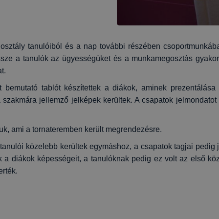
z osztály tanulóiból és a nap további részében csoportmunkáb
össze a tanulók az ügyességüket és a munkamegosztás gyakorlá
at.
bemutató tablót készítettek a diákok, aminek prezentálása i
szakmára jellemző jelképek kerültek. A csapatok jelmondatot i
tuk, ami a tornateremben került megrendezésre.
ly tanulói közelebb kerültek egymáshoz, a csapatok tagjai pedi
ék a diákok képességeit, a tanulóknak pedig ez volt az első 
erték.