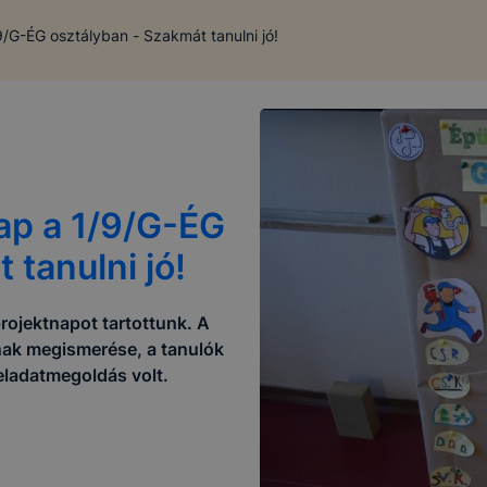
/G-ÉG osztályban - Szakmát tanulni jó!
ap a 1/9/G-ÉG
 tanulni jó!
ojektnapot tartottunk. A
inak megismerése, a tanulók
eladatmegoldás volt.