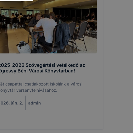
lményt, ha
ti és hogyan
 a cookie-k
t
thatók.
tóságának és
mazásának
 nem
 a honlap a
2025-2026 Szövegértési vetélkedő az
Egressy Béni Városi Könyvtárban!
ét csapattal csatlakozott Iskolánk a városi
önyvtár versenyfelhívásához.
026. jún. 2.
admin