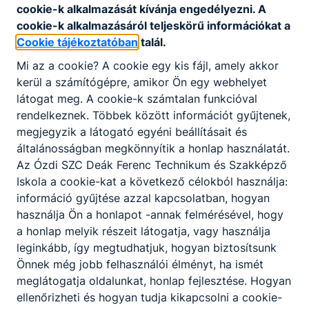
meg.
cookie-k alkalmazását kívánja engedélyezni. A
cookie-k alkalmazásáról teljeskörű információkat a
Cookie tájékoztatóban
talál.
Mi az a cookie? A cookie egy kis fájl, amely akkor
kerül a számítógépre, amikor Ön egy webhelyet
látogat meg. A cookie-k számtalan funkcióval
rendelkeznek. Többek között információt gyűjtenek,
Partnereink
megjegyzik a látogató egyéni beállításait és
általánosságban megkönnyítik a honlap használatát.
Az Ózdi SZC Deák Ferenc Technikum és Szakképző
Iskola a cookie-kat a következő célokból használja:
információ gyűjtése azzal kapcsolatban, hogyan
használja Ön a honlapot -annak felmérésével, hogy
a honlap melyik részeit látogatja, vagy használja
leginkább, így megtudhatjuk, hogyan biztosítsunk
Önnek még jobb felhasználói élményt, ha ismét
meglátogatja oldalunkat, honlap fejlesztése. Hogyan
ellenőrizheti és hogyan tudja kikapcsolni a cookie-