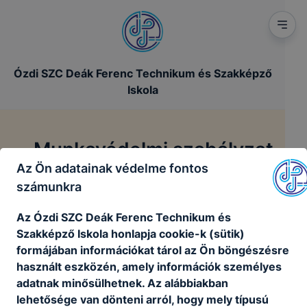
Ózdi SZC Deák Ferenc Technikum és Szakképző
Iskola
Munkavédelmi szabályzat
Az Ön adatainak védelme fontos
számunkra
/
Főoldal
Munkavédelmi szabályzat
Az Ózdi SZC Deák Ferenc Technikum és
Szakképző Iskola honlapja cookie-k (sütik)
Munkavédelmi szabályzat
formájában információkat tárol az Ön böngészésre
használt eszközén, amely információk személyes
adatnak minősülhetnek. Az alábbiakban
Az iskola munkavédelmi szabályzatát itt tekintheti
lehetősége van dönteni arról, hogy mely típusú