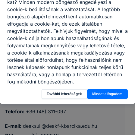
kat? Minden modern böngésző engedélyezi a
cookie-k beállításának a változtatását. A legtöbb
böngésző alapértelmezettként automatikusan
elfogadja a cookie-kat, de ezek általában
megváltoztathatók. Felhívjuk figyelmét, hogy mivel a
cookie-k célja honlapunk használhatóságának és
folyamatainak megkönnyítése vagy lehetővé tétele,
a cookie-k alkalmazásának megakadályozása vagy
törlése által előfordulhat, hogy felhasználóink nem
lesznek képesek honlapunk funkcióinak teljes körű
Ózdi SZC Deák Ferenc Technikum és
használatára, vagy a honlap a tervezettől eltérően
Szakképző Iskola
fog működni böngészőjében.
További lehetőségek
Mindet elfogadom
3700 Kazincbarcika Herbolyai u. 9.
Telefon:
+36 (48) 311-097
E-mail:
deaksuli@deakf-kbarcika.edu.hu